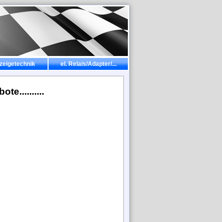
zeigetechnik
el. Relais/Adapter/...
e..........