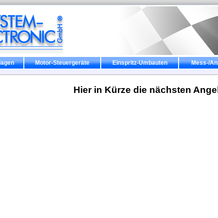
lagen
Motor-Steuergeräte
Einspritz-Umbauten
Mess-/An
Hier in Kürze die nächsten Angebot