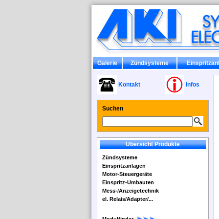
Galerie
Zündsysteme
Einspritzan
Kontakt
Infos
Suchen
Übersicht Produkte
Zündsysteme
Einspritzanlagen
Motor-Steuergeräte
Einspritz-Umbauten
Mess-/Anzeigetechnik
el. Relais/Adapter/...