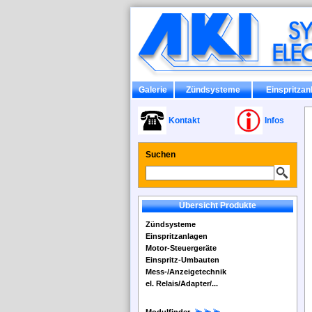
Galerie
Zündsysteme
Einspritzan
Kontakt
Infos
Suchen
Übersicht Produkte
Zündsysteme
Einspritzanlagen
Motor-Steuergeräte
Einspritz-Umbauten
Mess-/Anzeigetechnik
el. Relais/Adapter/...