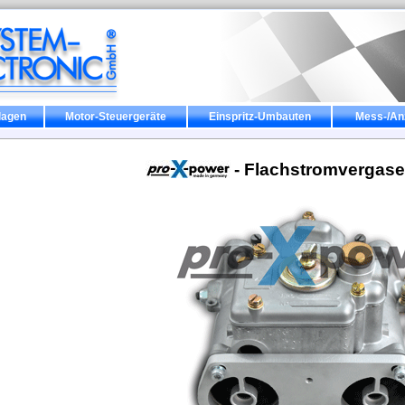
lagen
Motor-Steuergeräte
Einspritz-Umbauten
Mess-/An
- Flachstromvergas