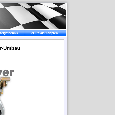
zeigetechnik
el. Relais/Adapter/...
er-Umbau