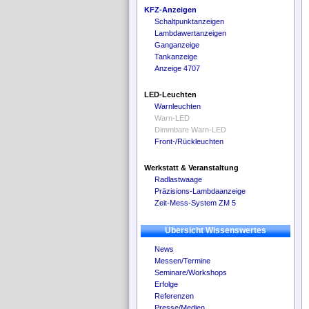
KFZ-Anzeigen
Schaltpunktanzeigen
Lambdawertanzeigen
Ganganzeige
Tankanzeige
Anzeige 4707
LED-Leuchten
Warnleuchten
Warn-LED
Dimmbare Warn-LED
Front-/Rückleuchten
Werkstatt & Veranstaltung
Radlastwaage
Präzisions-Lambdaanzeige
Zeit-Mess-System ZM 5
Übersicht Wissenswertes
News
Messen/Termine
Seminare/Workshops
Erfolge
Referenzen
Presse/Medien