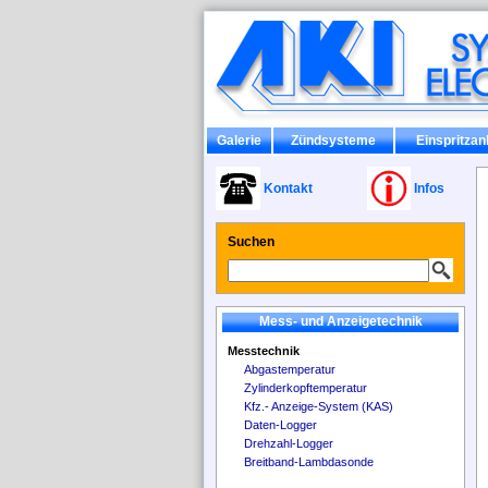
Galerie
Zündsysteme
Einspritzan
Kontakt
Infos
Suchen
Mess- und Anzeigetechnik
Messtechnik
Abgastemperatur
Zylinderkopftemperatur
Kfz.- Anzeige-System (KAS)
Daten-Logger
Drehzahl-Logger
Breitband-Lambdasonde