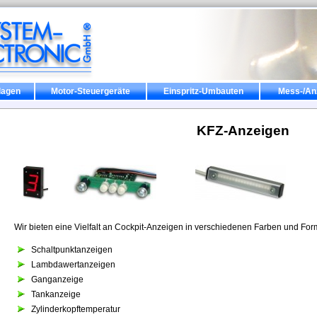
lagen
Motor-Steuergeräte
Einspritz-Umbauten
Mess-/An
KFZ-Anzeigen
Wir bieten eine Vielfalt an Cockpit-Anzeigen in verschiedenen Farben und For
Schaltpunktanzeigen
Lambdawertanzeigen
Ganganzeige
Tankanzeige
Zylinderkopftemperatur