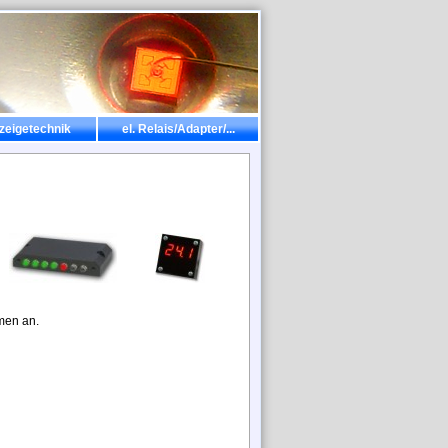
zeigetechnik
el. Relais/Adapter/...
men an.