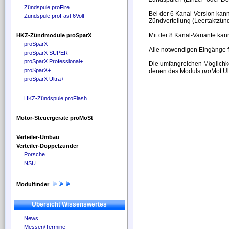
Zündspule proFire
Bei der 6 Kanal-Version kan
Zündspule proFast 6Volt
Zündverteilung (Leertaktzün
Mit der 8 Kanal-Variante kan
HKZ-Zündmodule proSparX
proSparX
Alle notwendigen Eingänge f
proSparX SUPER
proSparX Professional+
Die umfangreichen Möglichk
proSparX+
denen des Moduls
pro
Mot
Ul
proSparX Ultra+
HKZ-Zündspule proFlash
Motor-Steuergeräte proMoSt
Verteiler-Umbau
Verteiler-Doppelzünder
Porsche
NSU
Modulfinder
Übersicht Wissenswertes
News
Messen/Termine