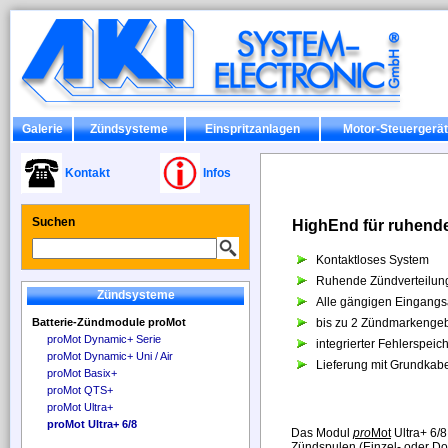
Galerie
Zündsysteme
Einspritzanlagen
Motor-Steuergerä
Kontakt
Infos
Suchen
HighEnd für ruhend
Kontaktloses System
Ruhende Zündverteilung
Zündsysteme
Alle gängigen Eingangs
Batterie-Zündmodule proMot
bis zu 2 Zündmarkenge
proMot Dynamic+ Serie
integrierter Fehlerspeic
proMot Dynamic+ Uni / Air
Lieferung mit Grundkabe
proMot Basix+
proMot QTS+
proMot Ultra+
proMot Ultra+ 6/8
Das Modul
pro
Mot
Ultra+ 6/8
Zündspulen (Einzel- oder D