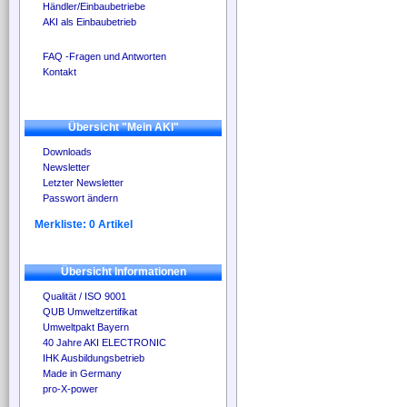
Händler/Einbaubetriebe
AKI als Einbaubetrieb
FAQ -Fragen und Antworten
Kontakt
Übersicht "Mein AKI"
Downloads
Newsletter
Letzter Newsletter
Passwort ändern
Merkliste: 0 Artikel
Übersicht Informationen
Qualität / ISO 9001
QUB Umweltzertifikat
Umweltpakt Bayern
40 Jahre AKI ELECTRONIC
IHK Ausbildungsbetrieb
Made in Germany
pro-X-power