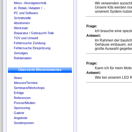
Mess- /Anzeigetechnik
Wir verwenden aussch
Unsere Kits werden no
el. Relais / Adapter / ...
unserem System nutzen,
PC und Software
Schnittstelle
Abstimmen
Frage:
Werkstatt
Ich brauche eine spezi
Reparatur / Gebraucht-Teile
Antwort:
TÜV und Umwelt
Im Rahmen der baulich
Fehlersuche Zündung
Gehäuse einbauen, sof
Fehlersuche Einspritzung
große Auswahl gegebe
Sonstiges
Reklamation
Frage:
Kann ich für mein Mot
Übersicht Wissenswertes
Antwort:
Wie bei unseren LED R
News
Messen/Termine
Seminare/Workshops
Erfolge
Referenzen
Presse/Medien
Sponsoring
Galerie
Angebote
Sonderposten