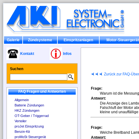
Galerie
Zündsysteme
Einspritzanlagen
Motor-Steuergerä
Kontakt
Infos
Suchen
Zurück zur FAQ-Über
Frage:
FAQ Fragen und Antworten
Warum ist die Messung
Antwort:
Allgemein
Die Anzeige des Lambd
Batterie Zündungen
Falschluft der Motor
HKZ Zündungen
kleine und unauffällige
OT-Geber / Triggerrad
Verteiler
proJet Einspritzung
Frage:
Benzin-Kit
Welche Breitband La
proMoSt Steuergerät
Antwort: